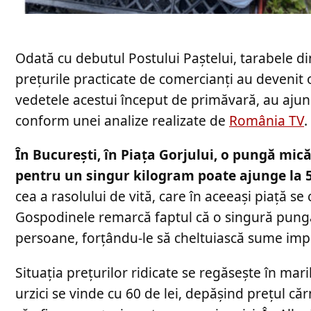
Odată cu debutul Postului Paștelui, tarabele d
prețurile practicate de comercianți au devenit 
vedetele acestui început de primăvară, au ajun
conform unei analize realizate de
România TV
.
În București, în Piața Gorjului, o pungă mică 
pentru un singur kilogram poate ajunge la 50
cea a rasolului de vită, care în aceeași piață s
Gospodinele remarcă faptul că o singură pungă
persoane, forțându-le să cheltuiască sume imp
Situația prețurilor ridicate se regăsește în mar
urzici se vinde cu 60 de lei, depășind prețul că