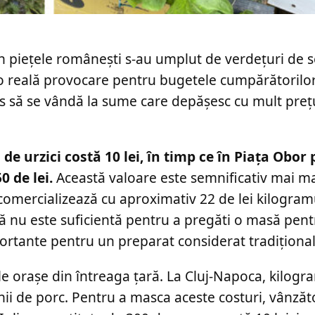
in piețele românești s-au umplut de verdețuri de s
o reală provocare pentru bugetele cumpărătorilor. 
s să se vândă la sume care depășesc cu mult prețu
de urzici costă 10 lei, în timp ce în Piața Obor 
 de lei.
Această valoare este semnificativ mai m
e comercializează cu aproximativ 22 de lei kilogram
 nu este suficientă pentru a pregăti o masă pentr
ortante pentru un preparat considerat tradiționa
ile orașe din întreaga țară. La Cluj-Napoca, kilogr
rnii de porc. Pentru a masca aceste costuri, vânzăt