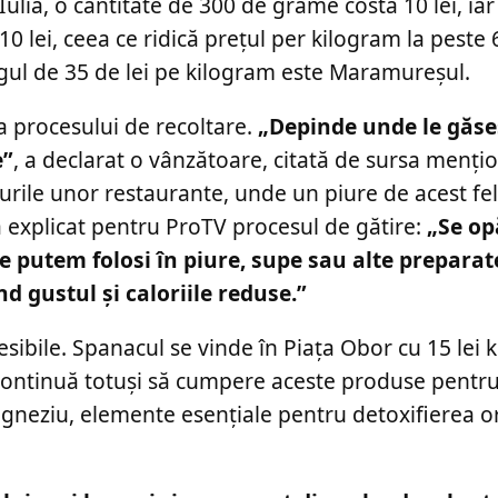
ulia, o cantitate de 300 de grame costă 10 lei, iar
 lei, ceea ce ridică prețul per kilogram la peste 6
ul de 35 de lei pe kilogram este Maramureșul.
tea procesului de recoltare.
„Depinde unde le găse
e”
, a declarat o vânzătoare, citată de sursa menți
niurile unor restaurante, unde un piure de acest fe
 a explicat pentru ProTV procesul de gătire:
„Se op
e putem folosi în piure, supe sau alte preparat
d gustul și caloriile reduse.”
sibile. Spanacul se vinde în Piața Obor cu 15 lei 
i continuă totuși să cumpere aceste produse pentru
i magneziu, elemente esențiale pentru detoxifierea 