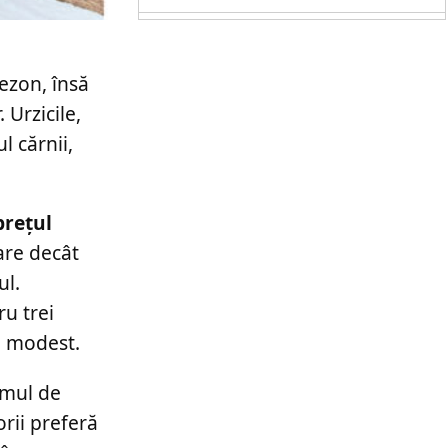
ezon, însă
Urzicile,
l cărnii,
prețul
are decât
ul.
u trei
l modest.
amul de
orii preferă