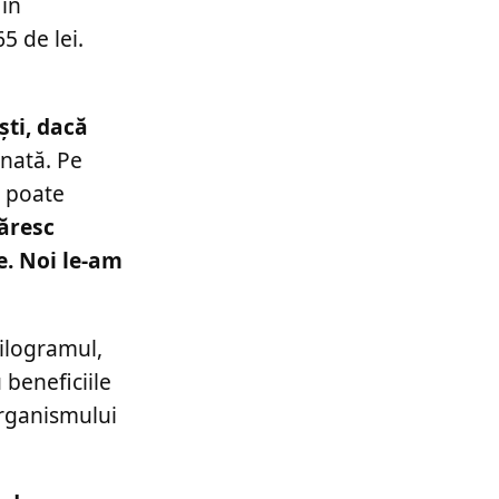
 în
5 de lei.
ști, dacă
onată. Pe
l poate
ăresc
e. Noi le-am
kilogramul,
 beneficiile
organismului