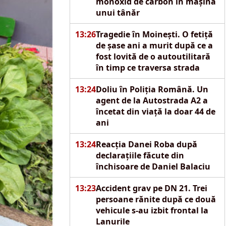
monoxid de carbon în mașina
unui tânăr
13:26
Tragedie în Moinești. O fetiță
de șase ani a murit după ce a
fost lovită de o autoutilitară
în timp ce traversa strada
13:24
Doliu în Poliția Română. Un
agent de la Autostrada A2 a
încetat din viață la doar 44 de
ani
13:24
Reacția Danei Roba după
declarațiile făcute din
închisoare de Daniel Balaciu
13:23
Accident grav pe DN 21. Trei
persoane rănite după ce două
vehicule s-au izbit frontal la
Lanurile