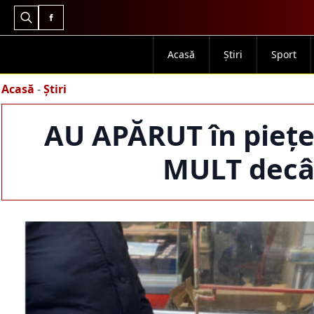
Search
for:
Acasă
Știri
Sport
Acasă
-
Știri
AU APĂRUT în piețe
MULT decâ