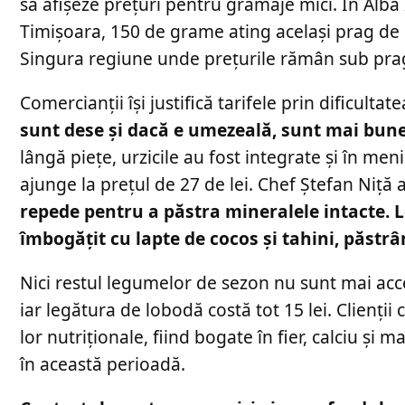
să afișeze prețuri pentru gramaje mici. În Alba I
Timișoara, 150 de grame ating același prag de 10
Singura regiune unde prețurile rămân sub prag
Comercianții își justifică tarifele prin dificulta
sunt dese și dacă e umezeală, sunt mai bun
lângă piețe, urzicile au fost integrate și în me
ajunge la prețul de 27 de lei. Chef Ștefan Niță
repede pentru a păstra mineralele intacte. L
îmbogățit cu lapte de cocos și tahini, păstrân
Nici restul legumelor de sezon nu sunt mai acce
iar legătura de lobodă costă tot 15 lei. Clienți
lor nutriționale, fiind bogate în fier, calciu ș
în această perioadă.