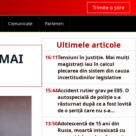
Trimite o știre
Comunicate
Parteneri
Ultimele articole
 MAI
16:11
Tensiuni în justiție. Mai mulți
magistrați iau în calcul
plecarea din sistem din cauza
incertitudinilor legislative
15:44
Accident rutier grav pe E85. O
autospecială de poliție s-a
răsturnat după ce a fost lovită
de o șeriță care nu s-a
asigurat
13:50
Adolescentă de 15 ani din
Rusia, moartă intoxicată cu