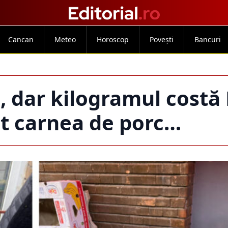
Cancan
Meteo
Horoscop
Povești
Bancuri
, dar kilogramul costă
t carnea de porc…