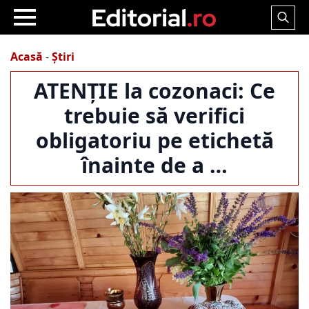
Search
for:
Acasă
-
Știri
ATENȚIE la cozonaci: Ce
trebuie să verifici
obligatoriu pe etichetă
înainte de a …