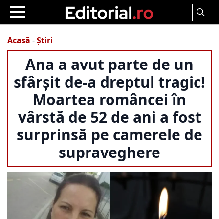
Search
for:
Acasă
-
Știri
Ana a avut parte de un
sfârșit de-a dreptul tragic!
Moartea româncei în
vârstă de 52 de ani a fost
surprinsă pe camerele de
supraveghere