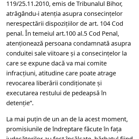
119/25.11.2010, emis de Tribunalul Bihor,
atrăgându-i atenţia asupra consecinţelor
nerespectării dispoziţiilor de art. 104 Cod
penal. În temeiul art.100 al.5 Cod Penal,
atenţionează persoana condamnată asupra
conduitei sale viitoare şi a consecinţelor la
care se expune dacă va mai comite
infracţiuni, atitudine care poate atrage
revocarea liberării condiţionate şi
executarea restului de pedeapsă în
detenţie”.
La mai puțin de un an de la acest moment,
promisiunile de îndreptare făcute în fața
judecătorilor au fost încălcate, bărbatul fiind