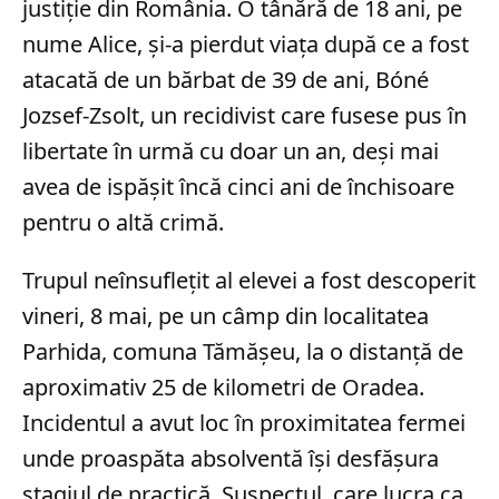
justiție din România. O tânără de 18 ani, pe
nume Alice, și-a pierdut viața după ce a fost
atacată de un bărbat de 39 de ani, Bóné
Jozsef-Zsolt, un recidivist care fusese pus în
libertate în urmă cu doar un an, deși mai
avea de ispășit încă cinci ani de închisoare
pentru o altă crimă.
Trupul neînsuflețit al elevei a fost descoperit
vineri, 8 mai, pe un câmp din localitatea
Parhida, comuna Tămășeu, la o distanță de
aproximativ 25 de kilometri de Oradea.
Incidentul a avut loc în proximitatea fermei
unde proaspăta absolventă își desfășura
stagiul de practică. Suspectul, care lucra ca