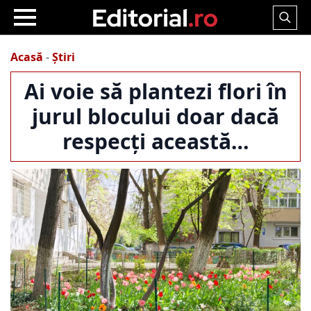
Search
for:
Acasă
-
Știri
Ai voie să plantezi flori în
jurul blocului doar dacă
respecți această…