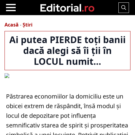
Search
for:
Acasă
-
Știri
Ai putea PIERDE toți banii
dacă alegi să îi ții în
LOCUL numit…
Păstrarea economiilor la domiciliu este un
obicei extrem de răspândit, însă modul și
locul de depozitare pot influența
semnificativ starea de spirit și prosperitatea
simbolică a unei locuințe. Potrivit publicației