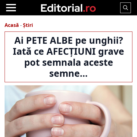
Search
for:
Acasă
-
Știri
Ai PETE ALBE pe unghii?
Iată ce AFECȚIUNI grave
pot semnala aceste
semne…