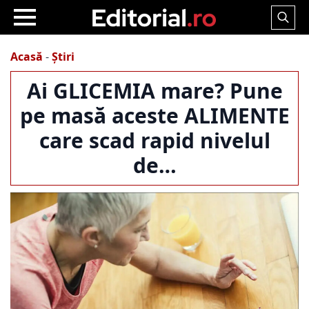
Search
for:
Acasă
-
Știri
Ai GLICEMIA mare? Pune
pe masă aceste ALIMENTE
care scad rapid nivelul
de…