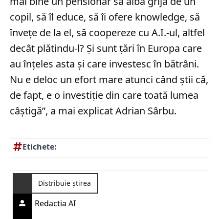
mai bine un pensionar să aibă grijă de un
copil, să îl educe, să îi ofere knowledge, să
învețe de la el, să coopereze cu A.I.-ul, altfel
decât plătindu-l? Și sunt țări în Europa care
au înțeles asta și care investesc în bătrâni.
Nu e deloc un efort mare atunci când știi că,
de fapt, e o investiție din care toată lumea
câștigă”, a mai explicat Adrian Sârbu.
Etichete:
Distribuie știrea
Redactia AI