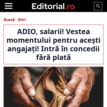
Search
for:
Acasă
-
Știri
ADIO, salarii! Vestea
momentului pentru acești
angajați! Intră în concedii
fără plată