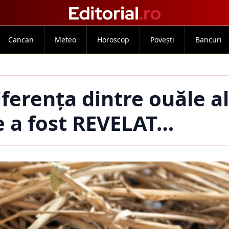
Cancan
Meteo
Horoscop
Povești
Bancuri
erența dintre ouăle al
e a fost REVELAT…