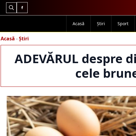
Search
for:
Acasă
Știri
Sport
Acasă
-
Știri
ADEVĂRUL despre dif
cele brun