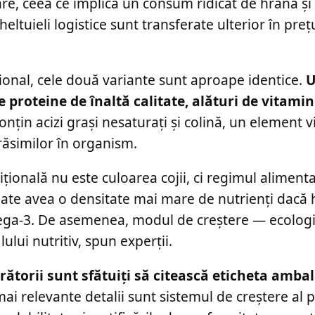
re, ceea ce implică un consum ridicat de hrană și
eltuieli logistice sunt transferate ulterior în prețul
țional, cele două variante sunt aproape identice.
U
roteine de înaltă calitate, alături de vitamin
țin acizi grași nesaturați și colină, un element v
răsimilor în organism.
țională nu este culoarea cojii, ci regimul alimenta
poate avea o densitate mai mare de nutrienți dacă
ega-3. De asemenea, modul de creștere — ecologic
ului nutritiv, spun experții.
ătorii sunt sfătuiți să citească eticheta ambal
ai relevante detalii sunt sistemul de creștere al p