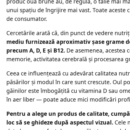
produc ouă brune au, de regulă, o talie mai ma
unui spațiu de îngrijire mai vast. Toate aceste ch
de consumator.
Cercetările arată că, din punct de vedere nutri
mediu furnizează aproximativ șase grame de p
precum A, D, E și B12.
De asemenea, acestea con
memorie, activitatea cerebrală și procesarea g
Ceea ce influențează cu adevărat calitatea nutri
păsărilor și modul în care sunt crescute. Oul 
găinilor este îmbogățită cu vitamina D sau om
în aer liber — poate aduce mici modificări profil
Pentru a alege un produs de calitate, cumpăr
loc să se ghideze după aspectul vizual.
Cele m