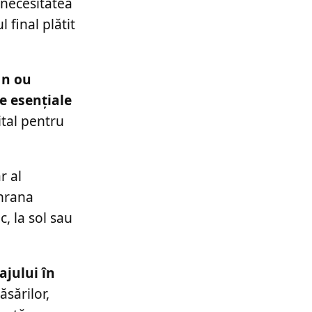
 necesitatea
 final plătit
n ou
e esențiale
ital pentru
r al
 hrana
, la sol sau
ajului în
ăsărilor,