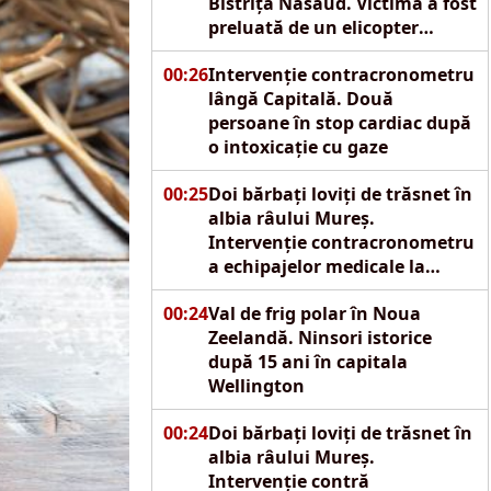
Bistrița Năsăud. Victima a fost
preluată de un elicopter
SMURD
00:26
Intervenție contracronometru
lângă Capitală. Două
persoane în stop cardiac după
o intoxicație cu gaze
00:25
Doi bărbați loviți de trăsnet în
albia râului Mureș.
Intervenție contracronometru
a echipajelor medicale la
Reghin
00:24
Val de frig polar în Noua
Zeelandă. Ninsori istorice
după 15 ani în capitala
Wellington
00:24
Doi bărbați loviți de trăsnet în
albia râului Mureș.
Intervenție contră