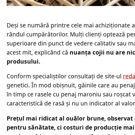
Deși se numără printre cele mai achiziționate a
rândul cumpărătorilor. Mulți clienți optează p
superioare din punct de vedere calitativ sau ma
acest mit, explicând că
nuanța cojii nu are ni
produsului.
Conform specialiștilor consultați de site-ul
reda
genetici. În mod obișnuit, găinile care au penaj 
în timp ce rasele cu penaj maroniu sau roșcat
caracteristică de rasă și nu un indicator al valor
Prețul mai ridicat al ouălor brune, observat
pentru sănătate, ci costuri de producție mai