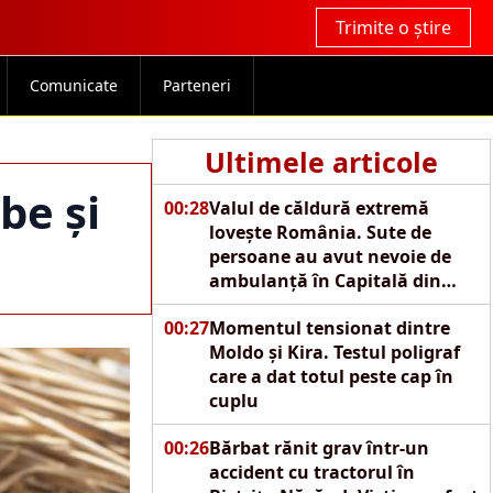
Trimite o știre
Comunicate
Parteneri
Ultimele articole
be și
00:28
Valul de căldură extremă
lovește România. Sute de
persoane au avut nevoie de
ambulanță în Capitală din
cauza caniculei
00:27
Momentul tensionat dintre
Moldo și Kira. Testul poligraf
care a dat totul peste cap în
cuplu
00:26
Bărbat rănit grav într-un
accident cu tractorul în