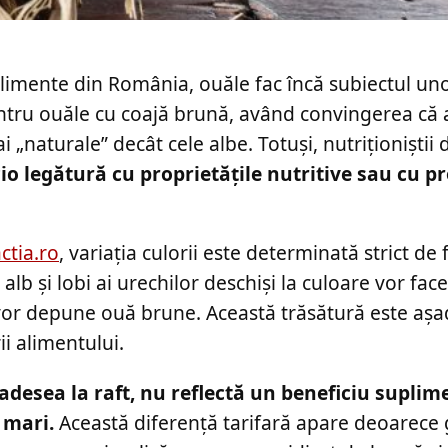
limente din România, ouăle fac încă subiectul uno
entru ouăle cu coajă brună, având convingerea că 
i „naturale” decât cele albe. Totuși, nutriționiști
cio legătură cu proprietățile nutritive sau cu 
ctia.ro
, variația culorii este determinată strict de 
alb și lobi ai urechilor deschiși la culoare vor fac
 vor depune ouă brune. Această trăsătură este așa
ii alimentului.
 adesea la raft, nu reflectă un beneficiu suplim
 mari.
Această diferență tarifară apare deoarece 