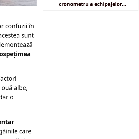
cronometru a echipajelor
SMURD la Reghin
r confuzii în
acestea sunt
i demontează
prospețimea
factori
e ouă albe,
dar o
entar
găinile care