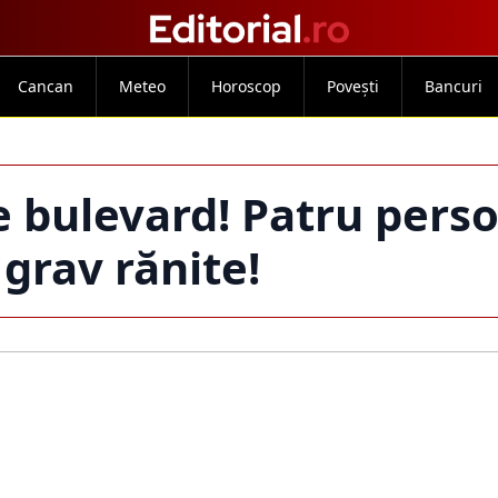
Cancan
Meteo
Horoscop
Povești
Bancuri
e bulevard! Patru pers
 grav rănite!