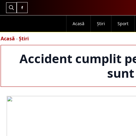
Search
for:
Acasă
Știri
Sport
Acasă
-
Știri
Accident cumplit p
sunt