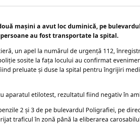
 două mașini a avut loc duminică, pe bulevardul
 persoane au fost transportate la spital.
eră, un apel la numărul de urgență 112, înregistra
poliție sosite la fața locului au confirmat evenimen
iind preluate și duse la spital pentru îngrijiri medi
cu aparatul etilotest, rezultatul fiind negativ în am
benzile 2 și 3 de pe bulevardul Poligrafiei, pe dire
rijat traficul în zonă până la eliberarea carosabilul