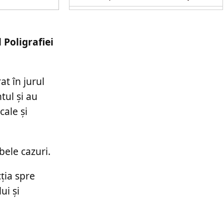
 Poligrafiei
t în jurul
tul și au
cale și
bele cazuri.
cția spre
ui și