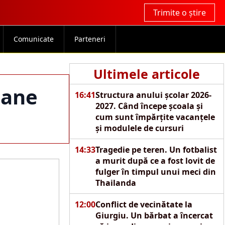
Trimite o știre
Comunicate
Parteneri
Ultimele articole
oane
16:41
Structura anului școlar 2026-
2027. Când începe școala și
cum sunt împărțite vacanțele
și modulele de cursuri
14:33
Tragedie pe teren. Un fotbalist
a murit după ce a fost lovit de
fulger în timpul unui meci din
Thailanda
12:00
Conflict de vecinătate la
Giurgiu. Un bărbat a încercat