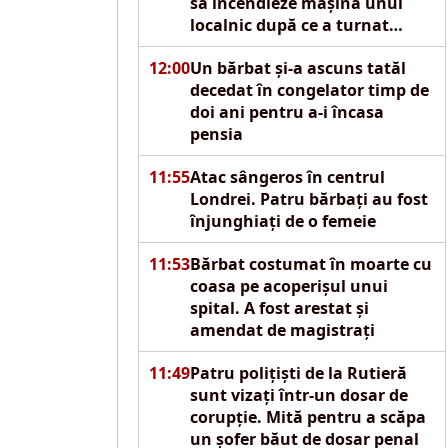
să incendieze mașina unui
localnic după ce a turnat
motorină pe autoturism
12:00
Un bărbat și-a ascuns tatăl
decedat în congelator timp de
doi ani pentru a-i încasa
pensia
11:55
Atac sângeros în centrul
Londrei. Patru bărbați au fost
înjunghiați de o femeie
11:53
Bărbat costumat în moarte cu
coasa pe acoperișul unui
spital. A fost arestat și
amendat de magistrați
11:49
Patru polițiști de la Rutieră
sunt vizați într-un dosar de
corupție. Mită pentru a scăpa
un șofer băut de dosar penal